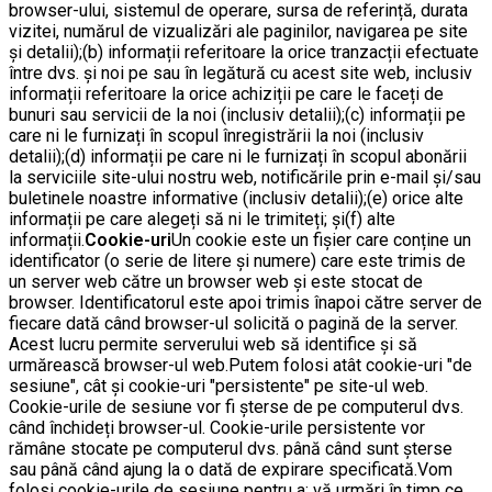
browser-ului, sistemul de operare, sursa de referință, durata
vizitei, numărul de vizualizări ale paginilor, navigarea pe site
și detalii);(b) informații referitoare la orice tranzacții efectuate
între dvs. și noi pe sau în legătură cu acest site web, inclusiv
informații referitoare la orice achiziții pe care le faceți de
bunuri sau servicii de la noi (inclusiv detalii);(c) informații pe
care ni le furnizați în scopul înregistrării la noi (inclusiv
detalii);(d) informații pe care ni le furnizați în scopul abonării
la serviciile site-ului nostru web, notificările prin e-mail și/sau
buletinele noastre informative (inclusiv detalii);(e) orice alte
informații pe care alegeți să ni le trimiteți; și(f) alte
informații.
Cookie-uri
Un cookie este un fișier care conține un
identificator (o serie de litere și numere) care este trimis de
un server web către un browser web și este stocat de
browser. Identificatorul este apoi trimis înapoi către server de
fiecare dată când browser-ul solicită o pagină de la server.
Acest lucru permite serverului web să identifice și să
urmărească browser-ul web.Putem folosi atât cookie-uri "de
sesiune", cât și cookie-uri "persistente" pe site-ul web.
Cookie-urile de sesiune vor fi șterse de pe computerul dvs.
când închideți browser-ul. Cookie-urile persistente vor
rămâne stocate pe computerul dvs. până când sunt șterse
sau până când ajung la o dată de expirare specificată.Vom
folosi cookie-urile de sesiune pentru a: vă urmări în timp ce