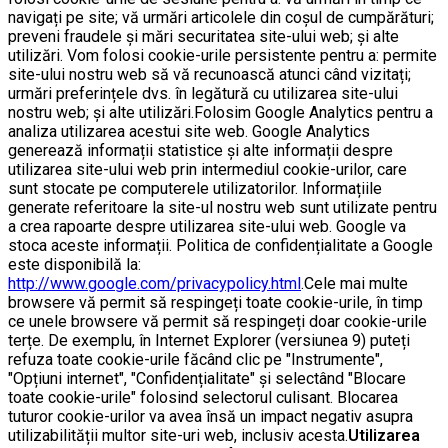
navigați pe site; vă urmări articolele din coșul de cumpărături;
preveni fraudele și mări securitatea site-ului web; și alte
utilizări. Vom folosi cookie-urile persistente pentru a: permite
site-ului nostru web să vă recunoască atunci când vizitați;
urmări preferințele dvs. în legătură cu utilizarea site-ului
nostru web; și alte utilizări.Folosim Google Analytics pentru a
analiza utilizarea acestui site web. Google Analytics
generează informații statistice și alte informații despre
utilizarea site-ului web prin intermediul cookie-urilor, care
sunt stocate pe computerele utilizatorilor. Informațiile
generate referitoare la site-ul nostru web sunt utilizate pentru
a crea rapoarte despre utilizarea site-ului web. Google va
stoca aceste informații. Politica de confidențialitate a Google
este disponibilă la:
http://www.google.com/privacypolicy.html
.Cele mai multe
browsere vă permit să respingeți toate cookie-urile, în timp
ce unele browsere vă permit să respingeți doar cookie-urile
terțe. De exemplu, în Internet Explorer (versiunea 9) puteți
refuza toate cookie-urile făcând clic pe "Instrumente",
"Opțiuni internet", "Confidențialitate" și selectând "Blocare
toate cookie-urile" folosind selectorul culisant. Blocarea
tuturor cookie-urilor va avea însă un impact negativ asupra
utilizabilității multor site-uri web, inclusiv acesta.
Utilizarea