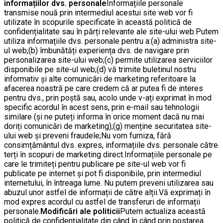
informațiilor dvs. personale
Informațiile personale
transmise nouă prin intermediul acestui site web vor fi
utilizate în scopurile specificate în această politică de
confidențialitate sau în părți relevante ale site-ului web.Putem
utiliza informațiile dvs. personale pentru a:(a) administra site-
ul web;(b) îmbunătăți experiența dvs. de navigare prin
personalizarea site-ului web;(c) permite utilizarea serviciilor
disponibile pe site-ul web;(d) vă trimite buletinul nostru
informativ și alte comunicări de marketing referitoare la
afacerea noastră pe care credem că ar putea fi de interes
pentru dvs., prin poștă sau, acolo unde v-ați exprimat în mod
specific acordul în acest sens, prin e-mail sau tehnologii
similare (și ne puteți informa în orice moment dacă nu mai
doriți comunicări de marketing);(g) menține securitatea site-
ului web și preveni fraudele;Nu vom furniza, fără
consimțământul dvs. expres, informațiile dvs. personale către
terți în scopuri de marketing direct.Informațiile personale pe
care le trimiteți pentru publicare pe site-ul web vor fi
publicate pe internet și pot fi disponibile, prin intermediul
internetului, în întreaga lume. Nu putem preveni utilizarea sau
abuzul unor astfel de informații de către alții.Vă exprimați în
mod expres acordul cu astfel de transferuri de informații
personale.
Modificări ale politicii
Putem actualiza această
politică de confidențialitate din când în când prin postarea