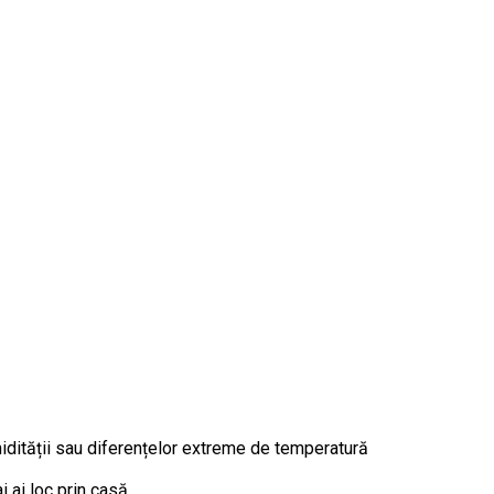
midității sau diferențelor extreme de temperatură
 ai loc prin casă