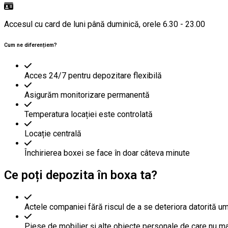
Accesul cu card de luni până duminică,
orele 6.30 - 23.00
Cum ne diferențiem?
Acces 24/7 pentru depozitare flexibilă
Asigurăm monitorizare permanentă
Temperatura locației este controlată
Locație centrală
Închirierea boxei se face în doar câteva minute
Ce poți depozita în boxa ta?
Actele companiei fără riscul de a se deteriora datorită u
Piese de mobilier și alte obiecte personale de care nu mai