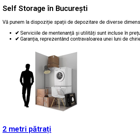
Self Storage în București
Vă punem la dispoziție spații de depozitare de diverse dimensiun
✔
Serviciile de mentenanță și utilități sunt incluse în prețul
✔
Garanția, reprezentând contravaloarea unei luni de chirie,
2 metri pătrați